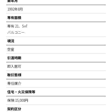
築年月
1992年8月
専有面積
専有 21．5㎡
バルコニー
現況
空室
引渡時期
即入居可
取引態様
専任媒介
住宅・火災保険等
保険:15,000円
契約区分