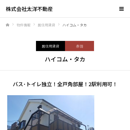
株式会社太洋不動産
物件情報
居住用賃貸
ハイコム・タカ
ホーム
居住用賃貸
赤羽
ハイコム・タカ
バス･トイレ独立！全戸角部屋！2駅利用可！