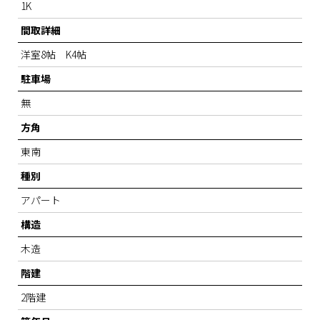
1K
間取詳細
洋室8帖 K4帖
駐車場
無
方角
東南
種別
アパート
構造
木造
階建
2階建