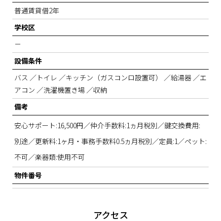
普通賃貸借2年
学校区
－
設備条件
バス ／トイレ ／キッチン（ガスコンロ設置可） ／給湯器 ／エ
アコン ／洗濯機置き場 ／収納
備考
安心サポート:16,500円／仲介手数料:1ヵ月税別／鍵交換費用:
別途／更新料:1ヶ月・事務手数料0.5ヵ月税別／
定員:1／ペット:
不可／楽器類:使用不可
物件番号
アクセス