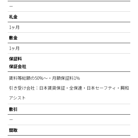
－
礼金
1ヶ月
敷金
1ヶ月
保証料
保証会社
賃料等総額の50%～・月額保証料1％
引き受け会社：日本賃貸保証・全保連・日本セーフティ・興和
アシスト
敷引
－
間取