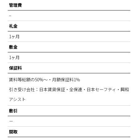
管理費
–
礼金
1ヶ月
敷金
1ヶ月
保証料
賃料等総額の50%～・月額保証料1％
引き受け会社：日本賃貸保証・全保連・日本セーフティ・興和
アシスト
敷引
－
間取