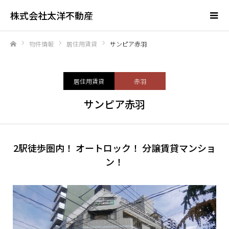
株式会社太洋不動産
物件情報
居住用賃貸
サンピア赤羽
ホーム
居住用賃貸
赤羽
サンピア赤羽
2駅徒歩圏内！ オートロック！ 分譲賃貸マンショ
ン！