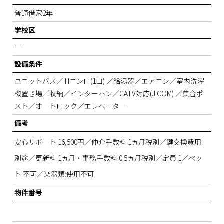
普通借家2年
学校区
－
設備条件
ユニットバス／IHコンロ(1口) ／給湯器／エアコン／室内洗濯
機置き場／收納／インターホン／CATV対応(J:COM) ／集合ポ
スト／オートロック／エレベーター
備考
安心サポート:16,500円／仲介手数料:1ヵ月税別／鍵交換費用:
別途／更新料:1ヵ月・事務手数料:0.5ヵ月税別／定員:1／ペッ
ト:不可／楽器類:使用不可
物件番号