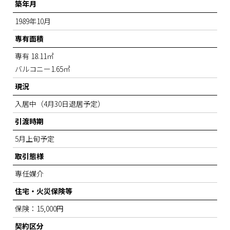
築年月
1989年10月
専有面積
専有 18.11㎡
バルコニー1.65㎡
現況
入居中（4月30日退居予定）
引渡時期
5月上旬予定
取引態様
専任媒介
住宅・火災保険等
保険：15,000円
契約区分