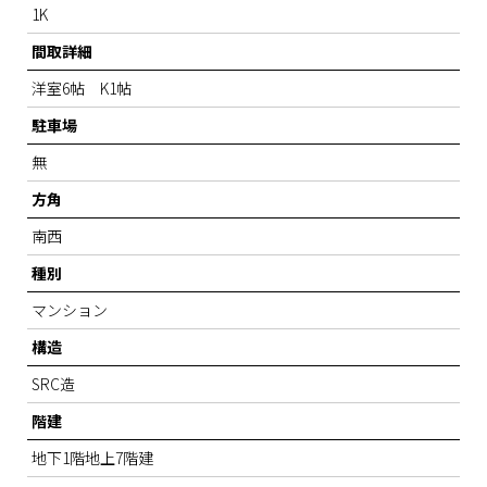
1K
間取詳細
洋室6帖 K1帖
駐車場
無
方角
南西
種別
マンション
構造
SRC造
階建
地下1階地上7階建